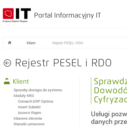
Portal Informacyjny IT
Klient
Rejestr PESEL i RDO
Rejestr PESEL i RDO
Sprawdz
Klient
Dowodów
Sposoby dostępu do systemu
Moduły KRD
Cyfryzac
Comarch ERP Optima
Insert Subiekt
Usługi pozw
Asseco Wapro
Masowe zlecenia
danych prze
Warunki ustawowe