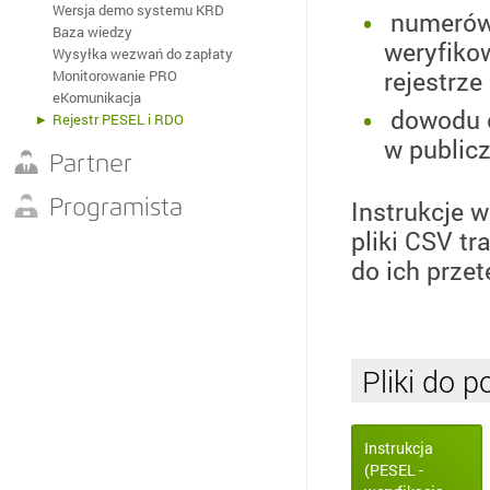
Wersja demo systemu KRD
numerów 
Baza wiedzy
weryfiko
Wysyłka wezwań do zapłaty
rejestrze
Monitorowanie PRO
eKomunikacja
dowodu o
Rejestr PESEL i RDO
w public
Partner
Nasze IT
Instrukcje 
Programista
Korzyści dla Twojego biznesu
pliki CSV tr
Integracja z systemem KRD
Wprowadzenie do KRD API
Dokumentacja techniczna
Sprawdzanie
do ich prze
Dopisywanie
Protokół Chase
Monitorowanie
Protokół Nicci
Protokół Rastin
API Solvig
API Amnell
Pliki do p
API Wexler
Program Sabar
Instrukcja
(PESEL -