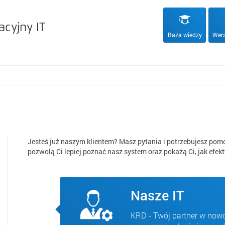
acyjny IT
Baza wiedzy
Wers
Jesteś już naszym klientem? Masz pytania i potrzebujesz pomo
pozwolą Ci lepiej poznać nasz system oraz pokażą Ci, jak efekt
Nasze IT
KRD - Twój partner w now