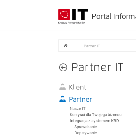
Portal Inform
Partner IT
Partner IT
Klient
Sposoby dostępu do systemu
Partner
Moduły KRD
Nasze IT
Comarch ERP Optima
Korzyści dla Twojego biznesu
Insert Subiekt
Integracja z systemem KRD
Asseco Wapro
Masowe zlecenia
Sprawdzanie
Warunki ustawowe
Dopisywanie