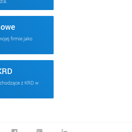
zia.
sowe
jej firmie jako
 KRD
ochodzące z KRD w