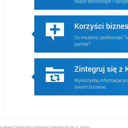
nasze technologie i narzęd
Korzyści bizne
Co możemy zaoferować Two
partner?
Zintegruj się z
Wykorzystaj informacje p
swoim biznesie.
y Rejestr Długów Biuro Informacji Gospodarczej SA, ul. Danuty