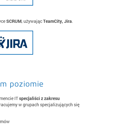
yce
SCRUM
, używając
TeamCity, Jira
.
zym poziomie
amencie IT
specjaliści z zakresu
Pracujemy w grupach specjalizujących się
temów