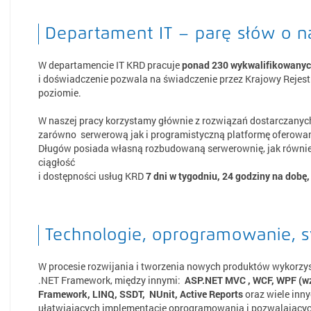
Departament IT – parę słów o n
W departamencie IT KRD pracuje
ponad 230 wykwalifikowanych
i doświadczenie pozwala na świadczenie przez Krajowy Rejes
poziomie.
W naszej pracy korzystamy głównie z rozwiązań dostarczanych
zarówno serwerową jak i programistyczną platformę oferowaną
Długów posiada własną rozbudowaną serwerownię, jak równie
ciągłość
i dostępności usług KRD
7 dni w tygodniu, 24 godziny na dobę,
Technologie, oprogramowanie, 
W procesie rozwijania i tworzenia nowych produktów wykorzys
.NET Framework, między innymi:
ASP.NET MVC , WCF, WPF (wz
Framework, LINQ, SSDT, NUnit, Active Reports
oraz wiele inny
ułatwiających implementacje oprogramowania i pozwalający