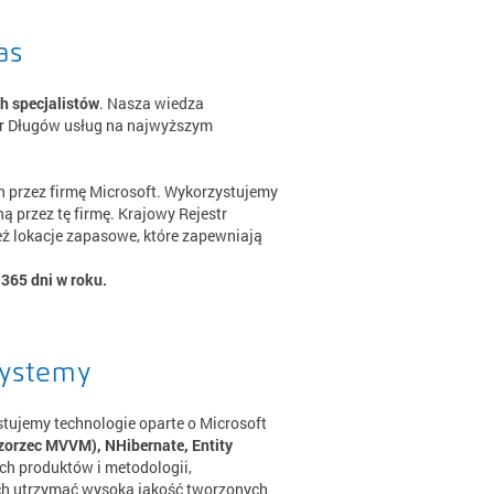
as
 specjalistów
. Nasza wiedza
tr Długów usług na najwyższym
 przez firmę Microsoft. Wykorzystujemy
 przez tę firmę. Krajowy Rejestr
ż lokacje zapasowe, które zapewniają
 365 dni w roku.
systemy
tujemy technologie oparte o Microsoft
orzec MVVM), NHibernate, Entity
ch produktów i metodologii,
ch utrzymać wysoką jakość tworzonych