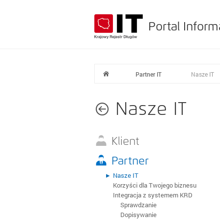
Portal Inform
Partner IT
Nasze IT
Nasze IT
Klient
Sposoby dostępu do systemu
Partner
Moduły KRD
Nasze IT
Comarch ERP Optima
Korzyści dla Twojego biznesu
Insert Subiekt
Integracja z systemem KRD
Asseco Wapro
Masowe zlecenia
Sprawdzanie
Warunki ustawowe
Dopisywanie